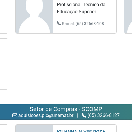
Profissional Técnico da
Educação Superior
Ramal: (65) 32668-108
Setor de Compras - SCOMP
aquisicoes.plc@unemat.br
|
(65) 3266-8127