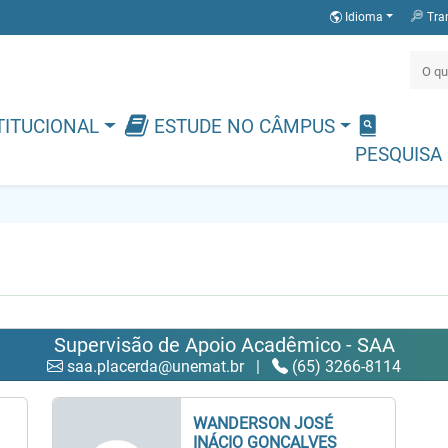
Idioma
Tra
TITUCIONAL
ESTUDE NO CÂMPUS
PESQUISA
Supervisão de Apoio Acadêmico - SAA
saa.placerda@unemat.br
|
(65) 3266-8114
WANDERSON JOSÉ
INÁCIO GONÇALVES