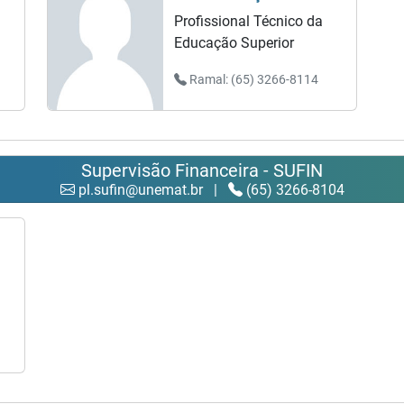
Profissional Técnico da
Educação Superior
Ramal: (65) 3266-8114
Supervisão Financeira - SUFIN
pl.sufin@unemat.br
|
(65) 3266-8104