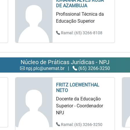
IOHANNA ALVES ROSA
DE AZAMBUJA
Profissional Técnica da
Educação Superior
Ramal: (65) 3266-8108
Núcleo de Práticas Jurídicas - NPJ
npj.plc@unemat.br
|
(65) 3266-3250
FRITZ LOEWENTHAL
NETO
Docente da Educação
Superior - Coordenador
NPJ
Ramal: (65) 3266-3250