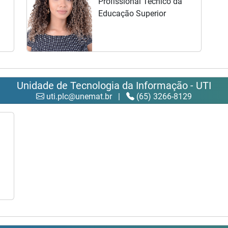
Profissional Técnico da
Educação Superior
Unidade de Tecnologia da Informação - UTI
uti.plc@unemat.br
|
(65) 3266-8129