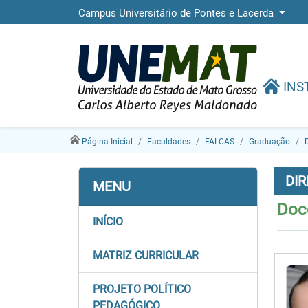
Campus Universitário de Pontes e Lacerda
INS
Página Inicial
Faculdades
FALCAS
Graduação
D
DIR
MENU
Doc
INÍCIO
MATRIZ CURRICULAR
PROJETO POLÍTICO
PEDAGÓGICO