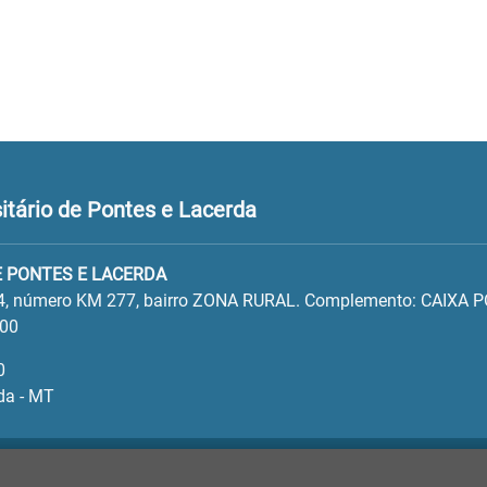
tário de Pontes e Lacerda
 PONTES E LACERDA
4, número KM 277, bairro ZONA RURAL. Complemento: CAIXA 
100
0
da - MT