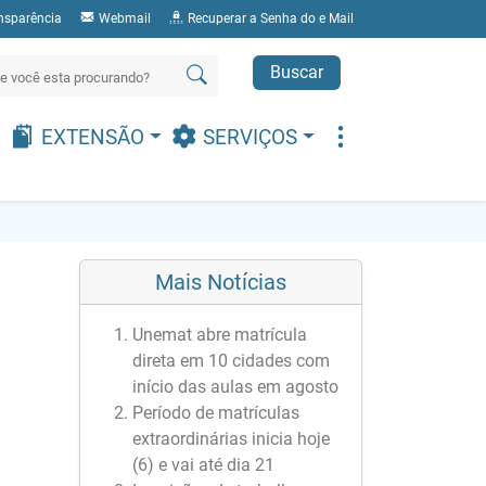
nsparência
Webmail
Recuperar a Senha do e Mail
Buscar
EXTENSÃO
SERVIÇOS
Mais Notícias
Unemat abre matrícula
direta em 10 cidades com
início das aulas em agosto
Período de matrículas
extraordinárias inicia hoje
(6) e vai até dia 21