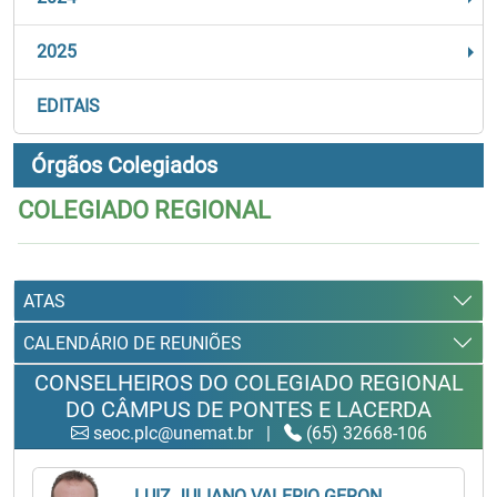
2025
EDITAIS
Órgãos Colegiados
COLEGIADO REGIONAL
ATAS
CALENDÁRIO DE REUNIÕES
CONSELHEIROS DO COLEGIADO REGIONAL
DO CÂMPUS DE PONTES E LACERDA
seoc.plc@unemat.br
|
(65) 32668-106
LUIZ JULIANO VALERIO GERON