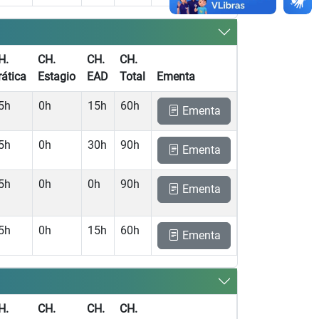
H.
CH.
CH.
CH.
rática
Estagio
EAD
Total
Ementa
5h
0h
15h
60h
Ementa
5h
0h
30h
90h
Ementa
5h
0h
0h
90h
Ementa
5h
0h
15h
60h
Ementa
H.
CH.
CH.
CH.