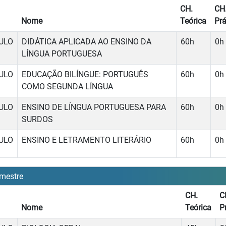
CH.
CH
Nome
Teórica
Prá
ULO
DIDÁTICA APLICADA AO ENSINO DA
60h
0h
LÍNGUA PORTUGUESA
ULO
EDUCAÇÃO BILÍNGUE: PORTUGUÊS
60h
0h
COMO SEGUNDA LÍNGUA
ULO
ENSINO DE LÍNGUA PORTUGUESA PARA
60h
0h
SURDOS
ULO
ENSINO E LETRAMENTO LITERÁRIO
60h
0h
mestre
CH.
C
Nome
Teórica
P