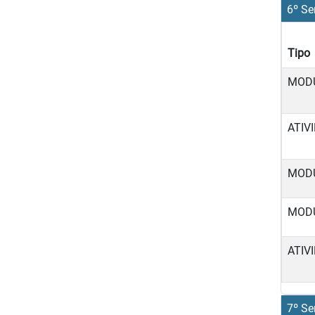
6º Se
Tipo
MOD
ATIV
MOD
MOD
ATIV
7º Se