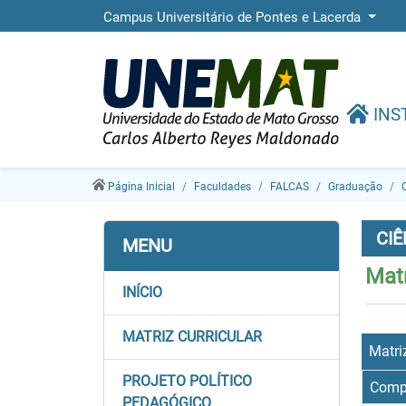
Campus Universitário de Pontes e Lacerda
INS
Página Inicial
Faculdades
FALCAS
Graduação
CI
MENU
Matr
INÍCIO
MATRIZ CURRICULAR
Matri
PROJETO POLÍTICO
Comp
PEDAGÓGICO