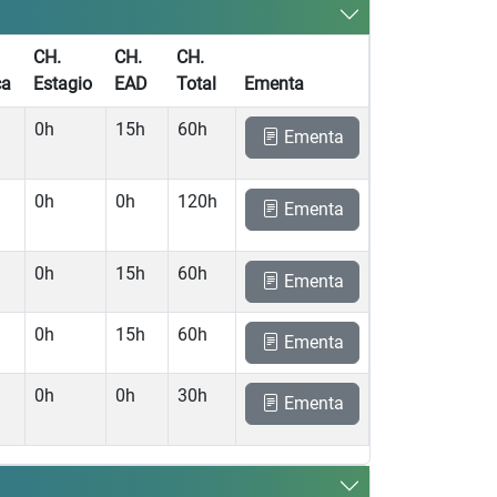
CH.
CH.
CH.
ca
Estagio
EAD
Total
Ementa
0h
15h
60h
Ementa
0h
0h
120h
Ementa
0h
15h
60h
Ementa
0h
15h
60h
Ementa
0h
0h
30h
Ementa