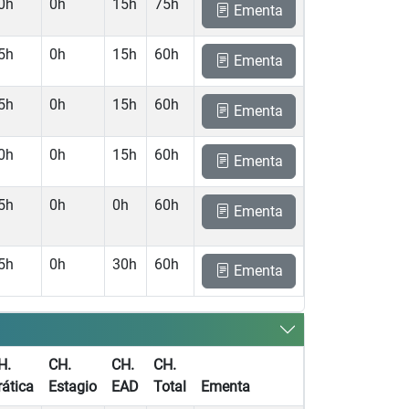
0h
0h
15h
75h
Ementa
5h
0h
15h
60h
Ementa
5h
0h
15h
60h
Ementa
0h
0h
15h
60h
Ementa
5h
0h
0h
60h
Ementa
5h
0h
30h
60h
Ementa
H.
CH.
CH.
CH.
rática
Estagio
EAD
Total
Ementa