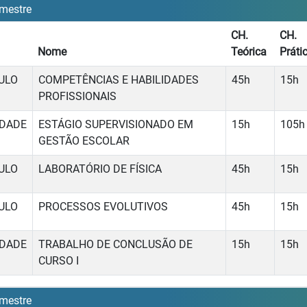
mestre
CH.
CH.
Nome
Teórica
Práti
ULO
COMPETÊNCIAS E HABILIDADES
45h
15h
PROFISSIONAIS
IDADE
ESTÁGIO SUPERVISIONADO EM
15h
105h
GESTÃO ESCOLAR
ULO
LABORATÓRIO DE FÍSICA
45h
15h
ULO
PROCESSOS EVOLUTIVOS
45h
15h
IDADE
TRABALHO DE CONCLUSÃO DE
15h
15h
CURSO I
mestre